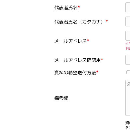
代表者氏名
*
代表者氏名
（カタカナ）
*
メールアドレス
*
※
利
メールアドレス
確認用
*
資料の
希望送付方法
*
備考欄
資
各